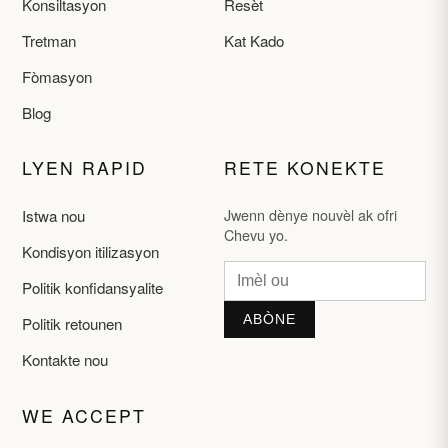
Konsiltasyon
Resèt
Tretman
Kat Kado
Fòmasyon
Blog
LYEN RAPID
RETE KONEKTE
Jwenn dènye nouvèl ak ofri
Istwa nou
Chevu yo.
Kondisyon itilizasyon
Politik konfidansyalite
ABÒNE
Politik retounen
Kontakte nou
WE ACCEPT