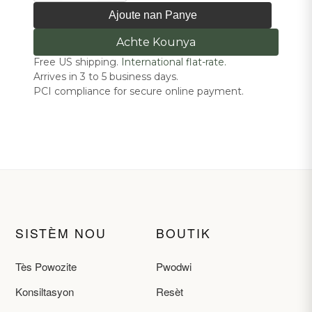
Ajoute nan Panye
Achte Kounya
Free US shipping.
International flat-rate.
Arrives in 3 to 5 business days.
PCI compliance for secure online payment.
SISTÈM NOU
BOUTIK
Tès Powozite
Pwodwi
Konsiltasyon
Resèt